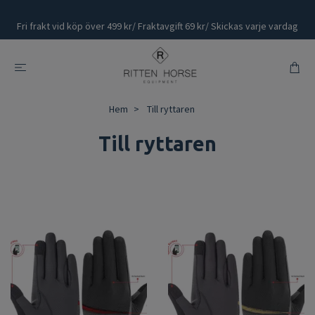
Fri frakt vid köp över 499 kr/ Fraktavgift 69 kr/ Skickas varje vardag
Hem
Till ryttaren
Till ryttaren